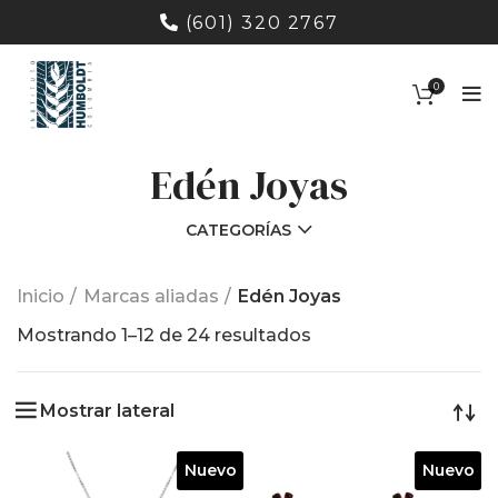
(601) 320 2767
0
Edén Joyas
CATEGORÍAS
Inicio
Marcas aliadas
Edén Joyas
Ordenado
Mostrando 1–12 de 24 resultados
por
los
Mostrar lateral
últimos
Nuevo
Nuevo