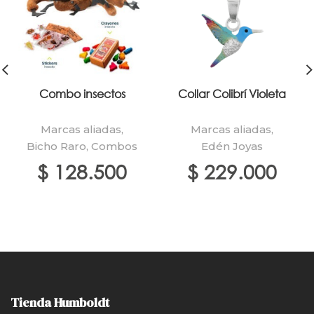
Combo insectos
Collar Colibrí Violeta
Marcas aliadas
,
Marcas aliadas
,
Bicho Raro
,
Combos
Edén Joyas
$
128.500
$
229.000
Tienda Humboldt