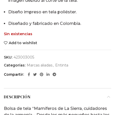
imagen debido al corte de la tela.
Diseño impreso en tela poliéster.
Diseñado y fabricado en Colombia.
Sin existencias
Add to wishlist
SKU:
423003005
Categorías:
Marcas aliadas
,
Entinta
Compartir
DESCRIPCIÓN
Bolsa de tela “Mamíferos de La Sierra, cuidadores
de la armonía – Desde los más pequeños hasta los