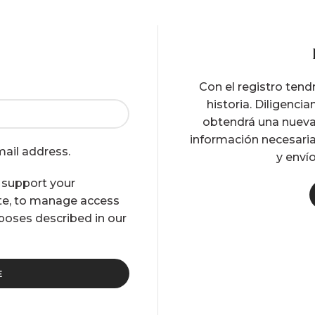
Con el registro ten
historia. Diligenc
obtendrá una nueva
información necesaria
mail address.
y envío
o support your
te, to manage access
rposes described in our
E