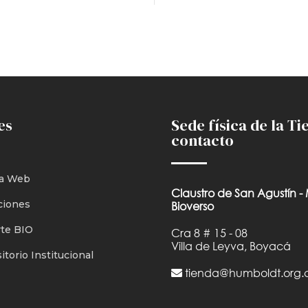
es
Sede física de la Ti
contacto
a Web
Claustro de San Agustín -
ciones
Bioverso
te BIO
Cra 8 # 15 - 08
Villa de Leyva, Boyacá
torio Institucional
tienda@humboldt.org.