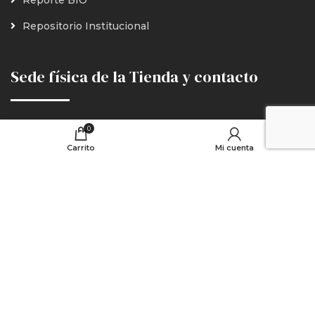
Repositorio Institucional
Sede física de la Tienda y contacto
Claustro de San Agustín - Museo Bioverso
0
Carrito
Mi cuenta
Cra 8 # 15 - 08
Villa de Leyva, Boyacá
tienda@humboldt.org.co
Redes Sociales