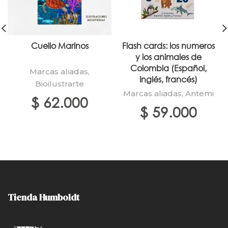
Cuello Marinos
Flash cards: los numeros
y los animales de
Colombia (Español,
Marcas aliadas
,
inglés, francés)
Bioilustrarte
Marcas aliadas
,
Antemi
$
62.000
$
59.000
Tienda Humboldt