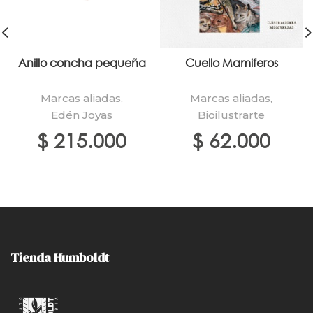
Anillo concha pequeña
Cuello Mamiferos
Marcas aliadas
,
Marcas aliadas
,
Edén Joyas
Bioilustrarte
$
215.000
$
62.000
Tienda Humboldt