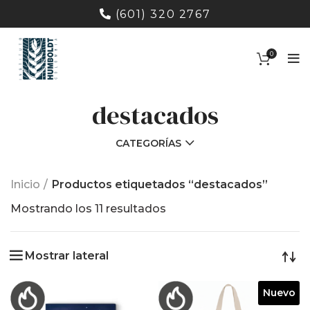
(601) 320 2767
0
destacados
CATEGORÍAS
Inicio
Productos etiquetados “destacados”
Ordenado
Mostrando los 11 resultados
por
los
Mostrar lateral
últimos
Nuevo