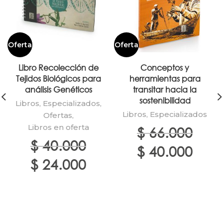
Oferta
Oferta
Libro Recolección de
Conceptos y
Tejidos Biológicos para
herramientas para
análisis Genéticos
transitar hacia la
sostenibilidad
Libros
,
Especializados
,
Libros
,
Especializados
Ofertas
,
Libros en oferta
$
66.000
$
40.000
El
El
$
40.000
precio
precio
El
El
$
24.000
original
actual
precio
precio
era:
es:
original
actual
$ 66.000.
$ 40.00
era:
es:
$ 40.000.
$ 24.000.