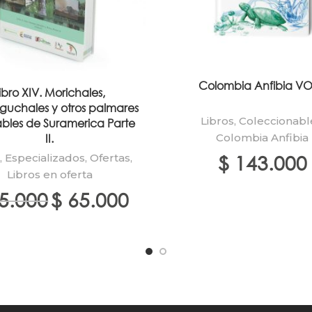
Colombia Anfibia VOL
ibro XIV. Morichales,
uchales y otros palmares
Libros
,
Coleccionabl
bles de Suramerica Parte
II.
Colombia Anfibia
$
143.000
s
,
Especializados
,
Ofertas
,
Libros en oferta
El
El
5.000
$
65.000
precio
precio
original
actual
era:
es:
$ 75.000.
$ 65.000.