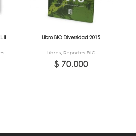
Ofert
 II
Libro BIO Diversidad 2015
Con
tra
es
,
Libros
,
Reportes BIO
$
70.000
$