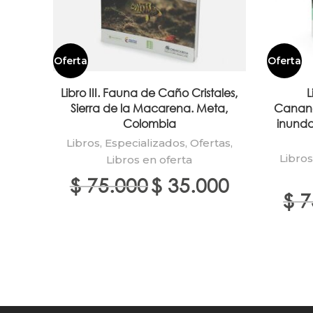
Oferta
Oferta
Libro III. Fauna de Caño Cristales,
L
Sierra de la Macarena. Meta,
Canang
Colombia
inunda
Libros
,
Especializados
,
Ofertas
,
Libro
Libros en oferta
El
El
$
75.000
$
35.000
precio
precio
$
7
original
actual
era:
es:
$ 75.000.
$ 35.000.