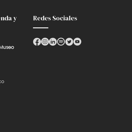
enda y
Redes Sociales
 Museo
co