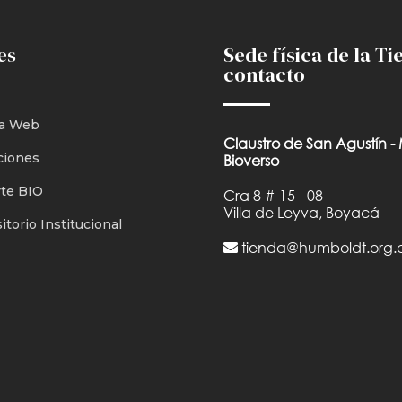
es
Sede física de la Ti
contacto
a Web
Claustro de San Agustín -
ciones
Bioverso
te BIO
Cra 8 # 15 - 08
Villa de Leyva, Boyacá
torio Institucional
tienda@humboldt.org.