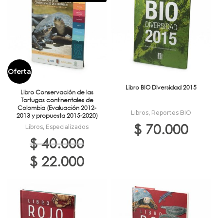
Oferta
Libro BIO Diversidad 2015
Libro Conservación de las
Tortugas continentales de
Colombia (Evaluación 2012-
Libros
,
Reportes BIO
2013 y propuesta 2015-2020)
$
70.000
Libros
,
Especializados
$
40.000
El
El
$
22.000
precio
precio
original
actual
era:
es:
$ 40.000.
$ 22.000.