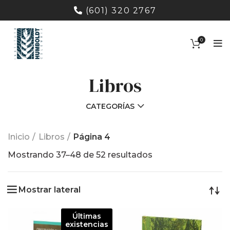
(601) 320 2767
0
Libros
CATEGORÍAS
Inicio
Libros
Página 4
Ordenado
Mostrando 37–48 de 52 resultados
por
los
Mostrar lateral
últimos
Últimas
existencias