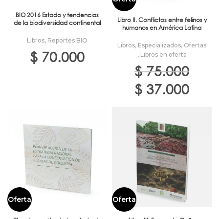
BIO 2016 Estado y tendencias
Libro II. Conflictos entre felinos y
de la biodiversidad continental
humanos en América Latina
Libros
,
Reportes BIO
Libros
,
Especializados
,
Ofertas
$
70.000
,
Libros en oferta
$
75.000
El
El
$
37.000
precio
precio
original
actual
era:
es:
$ 75.000.
$ 37.000
Oferta
Oferta