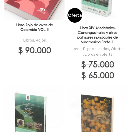
Oferta
Libro Rojo de aves de
Libro XIV. Morichales,
Colombia VOL. II
Cananguchales y otros
palmares inundables de
Libros
,
Rojos
Suramerica Parte II.
$
90.000
Libros
,
Especializados
,
Ofertas
,
Libros en oferta
$
75.000
El
El
$
65.000
precio
precio
original
actual
era:
es:
$ 75.000.
$ 65.000