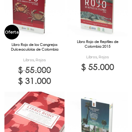
Oferta
Libro Rojo de Reptiles de
Libro Rojo de los Cangrejos
Colombia 2015
Dulceacuíolas de Colombia
Libros
,
Rojos
Libros
,
Rojos
$
55.000
$
55.000
El
El
$
31.000
precio
precio
original
actual
era:
es:
$ 55.000.
$ 31.000.