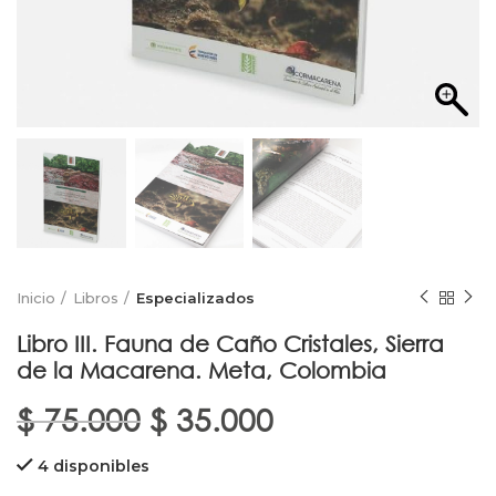
Inicio
Libros
Especializados
Libro III. Fauna de Caño Cristales, Sierra
de la Macarena. Meta, Colombia
El
El
$
75.000
$
35.000
precio
precio
4 disponibles
original
actual