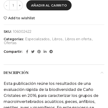
AÑADIR AL CARRITO
era:
es:
$ 75.000.
$ 35.000.
Add to wishlist
SKU:
106002422
Categorías:
Especializados
,
Libros
,
Libros en oferta
,
Ofertas
Compartir
DESCRIPCIÓN
Esta publicación reúne los resultados de una
evaluación rápida de la biodiversidad de Caño
Cristales en 2016, para caracterizar los grupos de
macroinvertebrados acuáticos, peces, anfibios,
reptiles, aves y mamíferos. En este proceso se