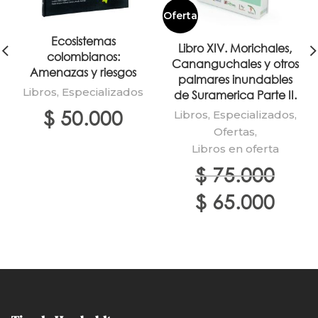
Oferta
Ecosistemas
Libro XIV. Morichales,
colombianos:
Cananguchales y otros
Amenazas y riesgos
palmares inundables
Libros
,
Especializados
de Suramerica Parte II.
$
50.000
Libros
,
Especializados
,
Ofertas
,
Libros en oferta
$
75.000
El
El
$
65.000
precio
precio
original
actual
era:
es:
$ 75.000.
$ 65.00