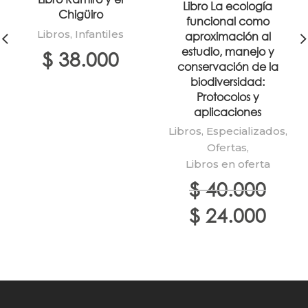
Libro La ecología
Chigüiro
funcional como
Libros
,
Infantiles
aproximación al
estudio, manejo y
$
38.000
conservación de la
biodiversidad:
Protocolos y
aplicaciones
Libros
,
Especializados
,
Ofertas
,
Libros en oferta
$
40.000
El
El
$
24.000
precio
precio
original
actual
era:
es:
$ 40.000.
$ 24.00