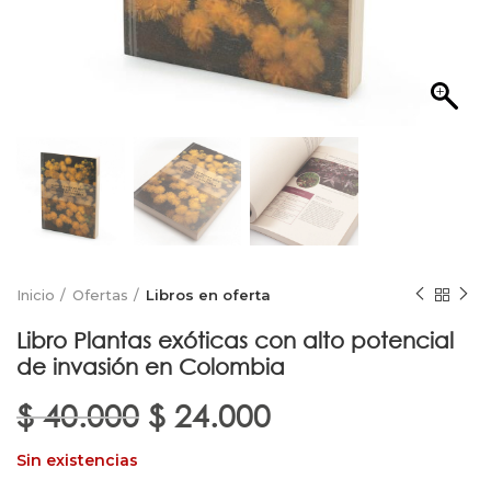
Inicio
Ofertas
Libros en oferta
Libro Plantas exóticas con alto potencial
de invasión en Colombia
El
El
$
40.000
$
24.000
precio
precio
Sin existencias
original
actual