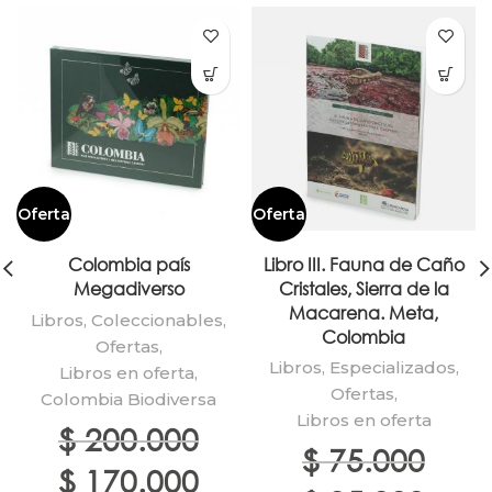
Oferta
Oferta
Colombia país
Libro III. Fauna de Caño
Megadiverso
Cristales, Sierra de la
Macarena. Meta,
Libros
,
Coleccionables
,
Colombia
Ofertas
,
Libros
,
Especializados
,
Libros en oferta
,
Ofertas
,
Colombia Biodiversa
Libros en oferta
$
200.000
$
75.000
El
El
$
170.000
El
El
precio
precio