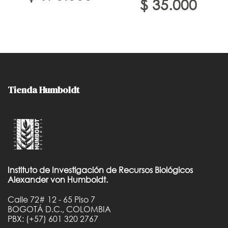
$
35.000
precio
precio
original
actual
original
actual
era:
es:
era:
es:
$ 200.000.
$ 170.000.
$ 75.000.
$ 35.00
Tienda Humboldt
Instituto de Investigación de Recursos Biológicos
Alexander von Humboldt.
Calle 72# 12 - 65 Piso 7
BOGOTÁ D.C., COLOMBIA
PBX: (+57) 601 320 2767