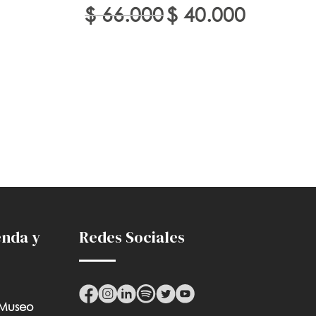
El
El
$
66.000
$
40.000
precio
precio
Lib
original
actual
era:
es:
$ 66.000.
$ 40.000.
$
enda y
Redes Sociales
 Museo