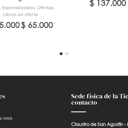
$
137.000
s
,
Especializados
,
Ofertas
,
Libros en oferta
El
El
5.000
$
65.000
precio
precio
original
actual
era:
es:
$ 75.000.
$ 65.000.
es
Sede física de la Ti
contacto
a Web
Claustro de San Agustín -