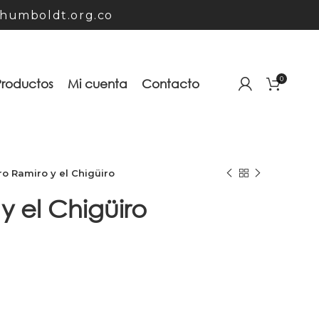
humboldt.org.co
0
Productos
Mi cuenta
Contacto
ro Ramiro y el Chigüiro
y el Chigüiro