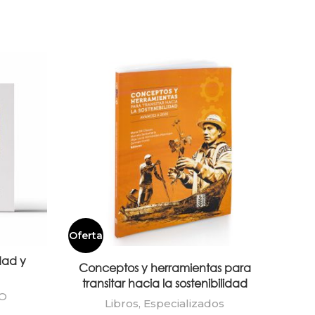
Oferta
Ofert
dad y
Conceptos y herramientas para
Libr
transitar hacia la sostenibilidad
apro
IO
Libros
,
Especializados
b