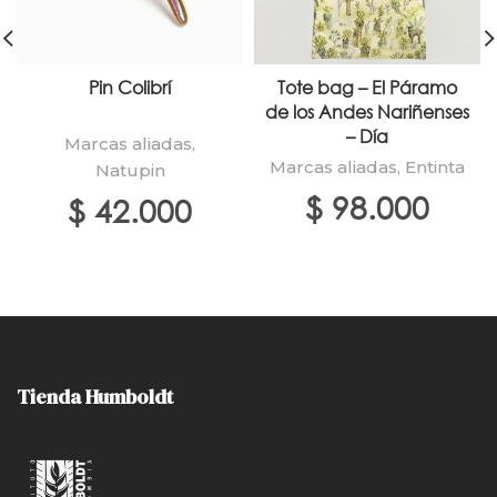
Pin Colibrí
Tote bag – El Páramo
de los Andes Nariñenses
– Día
Marcas aliadas
,
Marcas aliadas
,
Entinta
Natupin
$
98.000
$
42.000
Tienda Humboldt