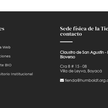
es
Sede física de la Ti
contacto
a Web
Claustro de San Agustín -
ciones
Bioverso
te BIO
Cra 8 # 15 - 08
Villa de Leyva, Boyacá
torio Institucional
tienda@humboldt.org.