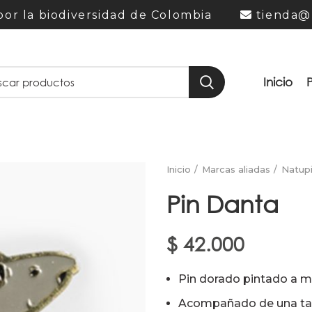
or la biodiversidad de Colombia
tienda@
Inicio
Inicio
Marcas aliadas
Natup
Pin Danta
$
42.000
Pin dorado pintado a m
Acompañado de una tarj