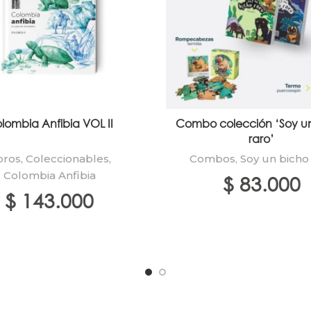
lombia Anfibia VOL II
Combo colección ‘Soy u
raro’
bros
,
Coleccionables
,
Combos
,
Soy un bicho
Colombia Anfibia
$
83.000
$
143.000