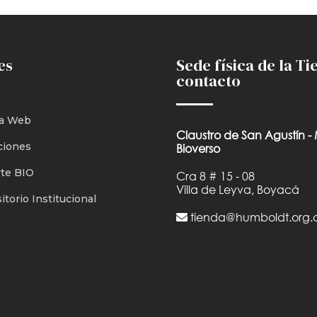
es
Sede física de la Ti
contacto
a Web
Claustro de San Agustín -
ciones
Bioverso
te BIO
Cra 8 # 15 - 08
Villa de Leyva, Boyacá
torio Institucional
tienda@humboldt.org.