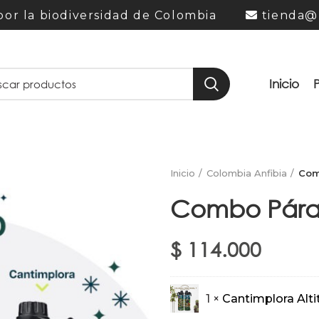
or la biodiversidad de Colombia
tienda@
Inicio
Inicio
Colombia Anfibia
Com
Combo Pár
$
114.000
1 ×
Cantimplora Alti