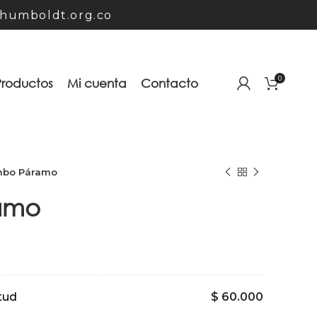
humboldt.org.co
0
Productos
Mi cuenta
Contacto
bo Páramo
amo
tud
$
60.000