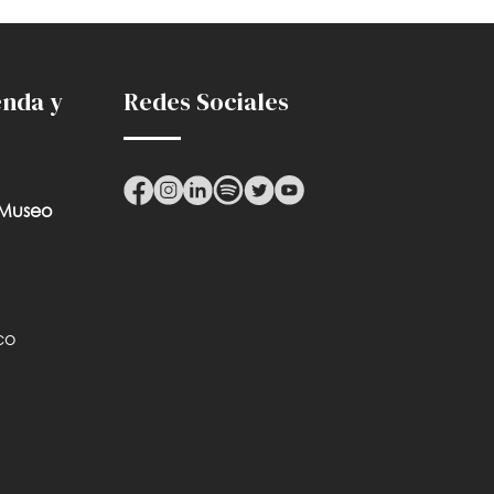
enda y
Redes Sociales
 Museo
co