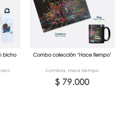
n bicho
Combo colección ‘Hace tiempo’
C
 raro
Combos
,
Hace tiempo
$
79.000