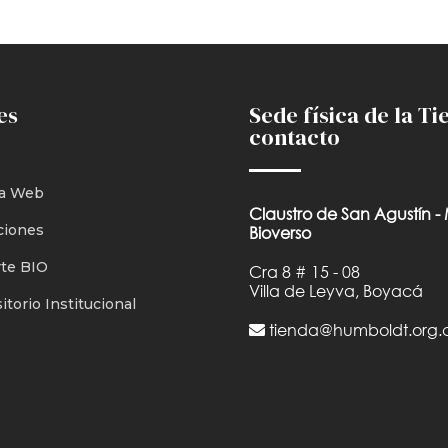
es
Sede física de la Ti
contacto
a Web
Claustro de San Agustín -
ciones
Bioverso
te BIO
Cra 8 # 15 - 08
Villa de Leyva, Boyacá
torio Institucional
tienda@humboldt.org.