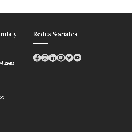
enda y
Redes Sociales
 Museo
co