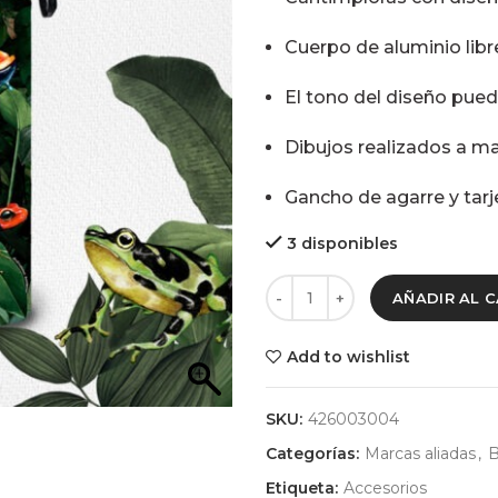
Cuerpo de aluminio lib
El tono del diseño puede
Dibujos realizados a ma
Gancho de agarre y tarj
3 disponibles
AÑADIR AL 
Add to wishlist
SKU:
426003004
Categorías:
Marcas aliadas
,
B
Etiqueta:
Accesorios