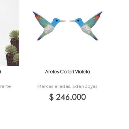
d
Aretes Colibrí Violeta
trarte
Marcas aliadas
,
Edén Joyas
M
$
246.000