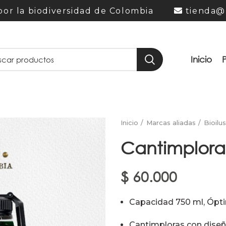
or la biodiversidad de Colombia
tienda@
Inicio
Inicio
Marcas aliadas
Bioilu
Cantimplora
$
60.000
Capacidad 750 ml, Óptim
Cantimploras con diseñ