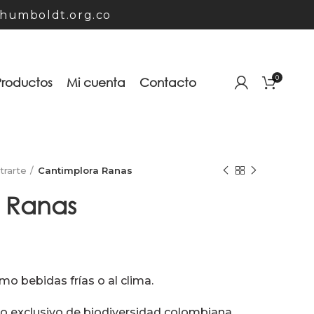
humboldt.org.co
0
Productos
Mi cuenta
Contacto
strarte
Cantimplora Ranas
 Ranas
o bebidas frías o al clima.
o exclusivo de biodiversidad colombiana