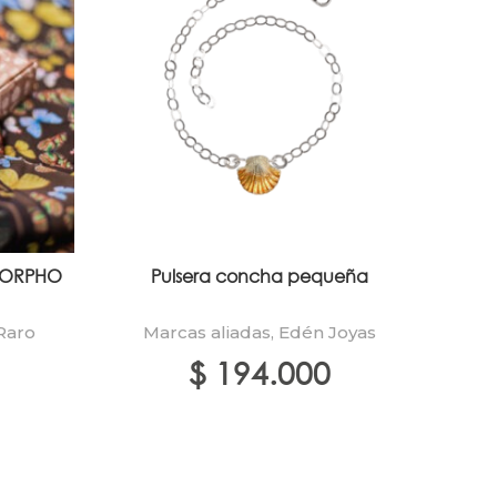
MORPHO
Pulsera concha pequeña
T
Sier
Raro
Marcas aliadas
,
Edén Joyas
$
194.000