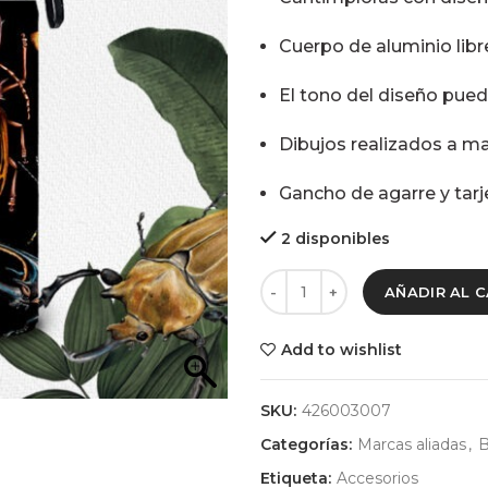
Cuerpo de aluminio lib
El tono del diseño puede
Dibujos realizados a ma
Gancho de agarre y tarj
2 disponibles
AÑADIR AL 
Add to wishlist
SKU:
426003007
Categorías:
Marcas aliadas
,
B
Etiqueta:
Accesorios