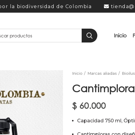
or la biodiversidad de Colombia
tienda@
Inicio
Inicio
Marcas aliadas
Bioilu
Cantimplora
$
60.000
Capacidad 750 ml, Óptim
Cantimploras con diseñ