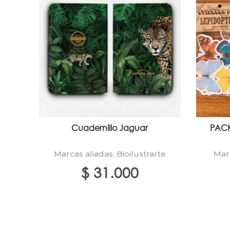
Cuadernillo Jaguar
PACK
Marcas aliadas
,
Bioilustrarte
Mar
$
31.000