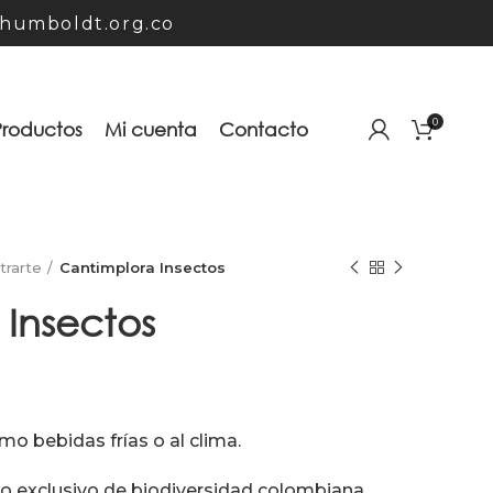
humboldt.org.co
0
Productos
Mi cuenta
Contacto
strarte
Cantimplora Insectos
 Insectos
o bebidas frías o al clima.
o exclusivo de biodiversidad colombiana