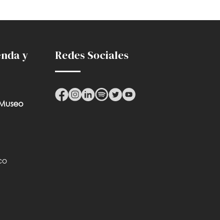
enda y
Redes Sociales
 Museo
co