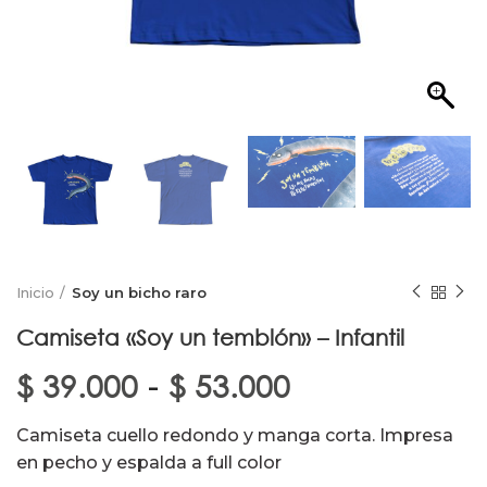
Inicio
Soy un bicho raro
Camiseta «Soy un temblón» – Infantil
Rango
$
39.000
$
53.000
-
de
Camiseta cuello redondo y manga corta. Impresa
precios:
en pecho y espalda a full color