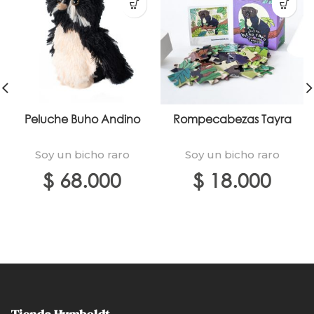
Peluche Buho Andino
Rompecabezas Tayra
Soy un bicho raro
Soy un bicho raro
$
68.000
$
18.000