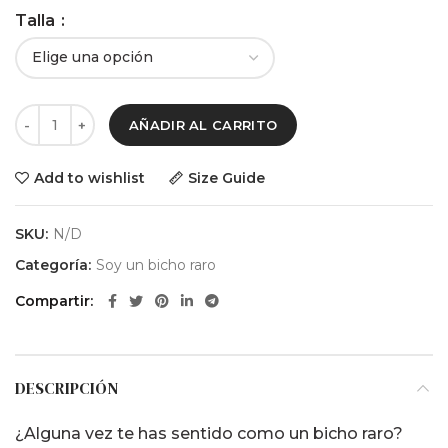
desde
Talla
$ 39.000
hasta
$ 53.000
AÑADIR AL CARRITO
Add to wishlist
Size Guide
SKU:
N/D
Categoría:
Soy un bicho raro
Compartir
DESCRIPCIÓN
¿Alguna vez te has sentido como un bicho raro?