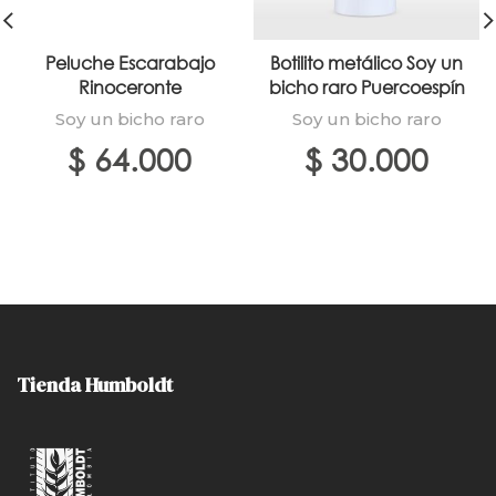
Peluche Escarabajo
Botilito metálico Soy un
Rinoceronte
bicho raro Puercoespín
Soy un bicho raro
Soy un bicho raro
$
64.000
$
30.000
Tienda Humboldt