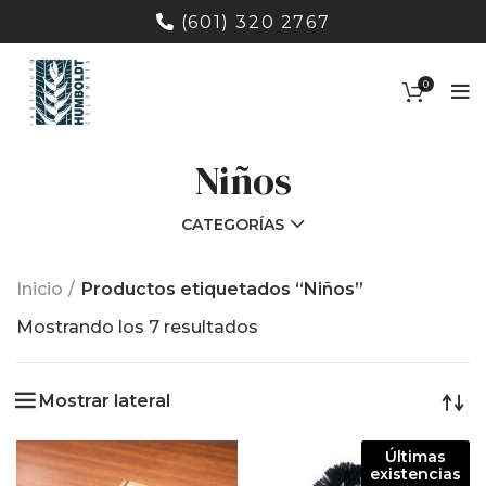
(601) 320 2767
0
Niños
CATEGORÍAS
Inicio
Productos etiquetados “Niños”
Ordenado
Mostrando los 7 resultados
por
los
Mostrar lateral
últimos
Últimas
existencias