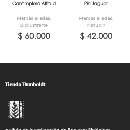
Cantimplora Altitud
Pin Jaguar
Marcas aliadas
,
Marcas aliadas
,
Bioilustrarte
Natupin
$
60.000
$
42.000
Tienda Humboldt
Instituto de Investigación de Recursos Biológicos