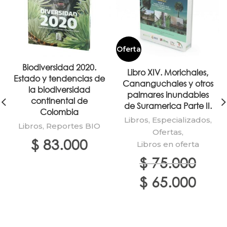
Oferta
Biodiversidad 2020.
Libro XIV. Morichales,
Estado y tendencias de
Cananguchales y otros
la biodiversidad
palmares inundables
continental de
de Suramerica Parte II.
Colombia
Libros
,
Especializados
,
Libros
,
Reportes BIO
Ofertas
,
$
83.000
Libros en oferta
$
75.000
El
El
$
65.000
precio
precio
original
actual
era:
es:
$ 75.000.
$ 65.00