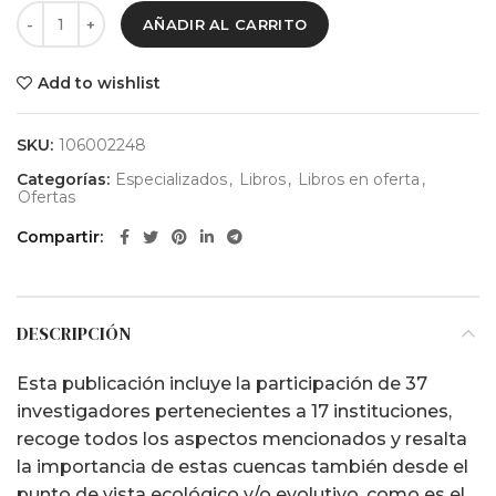
AÑADIR AL CARRITO
era:
es:
$ 75.000.
$ 37.000.
Add to wishlist
SKU:
106002248
Categorías:
Especializados
,
Libros
,
Libros en oferta
,
Ofertas
Compartir
DESCRIPCIÓN
Esta publicación incluye la participación de 37
investigadores pertenecientes a 17 instituciones,
recoge todos los aspectos mencionados y resalta
la importancia de estas cuencas también desde el
punto de vista ecológico y/o evolutivo, como es el