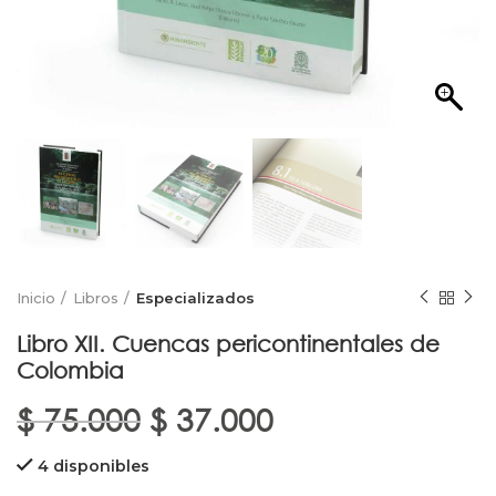
Inicio
Libros
Especializados
Libro XII. Cuencas pericontinentales de
Colombia
El
El
$
75.000
$
37.000
precio
precio
4 disponibles
original
actual