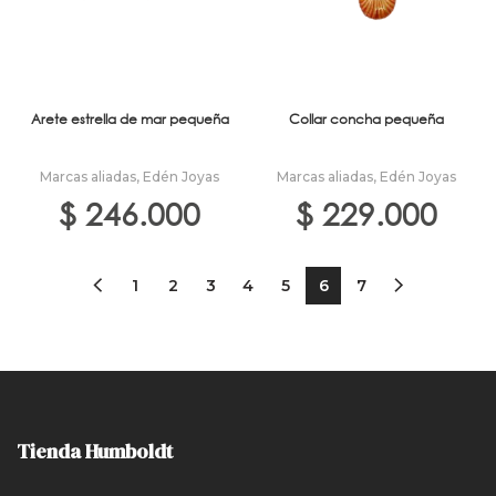
Arete estrella de mar pequeña
Collar concha pequeña
Marcas aliadas
,
Edén Joyas
Marcas aliadas
,
Edén Joyas
$
246.000
$
229.000
1
2
3
4
5
6
7
Tienda Humboldt