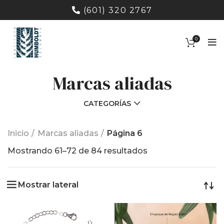
(601) 320 2767
0
Marcas aliadas
CATEGORÍAS
Inicio
Marcas aliadas
Página 6
Ordenado
Mostrando 61–72 de 84 resultados
por
los
Mostrar lateral
últimos