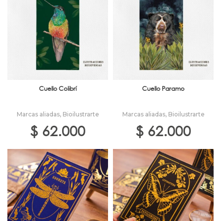
Cuello Colibrí
Cuello Paramo
Marcas aliadas
,
Bioilustrarte
Marcas aliadas
,
Bioilustrarte
$
62.000
$
62.000