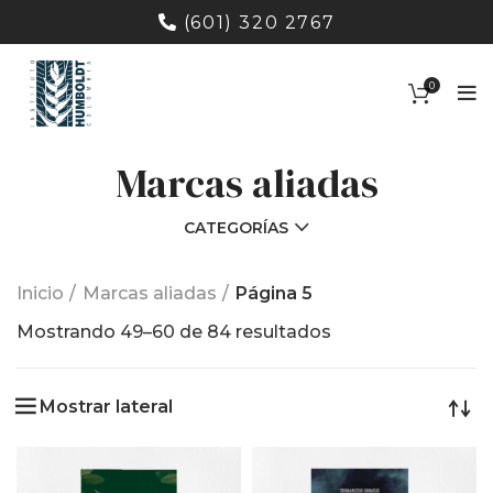
(601) 320 2767
0
Marcas aliadas
CATEGORÍAS
Inicio
Marcas aliadas
Página 5
Ordenado
Mostrando 49–60 de 84 resultados
por
los
Mostrar lateral
últimos