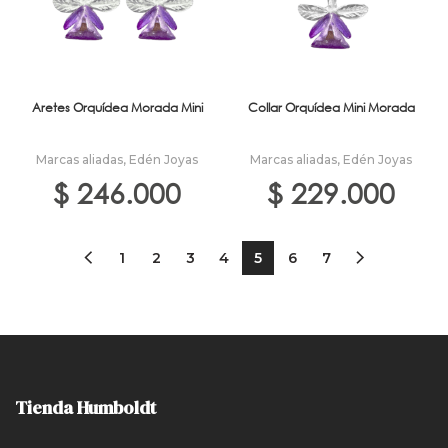
Aretes Orquídea Morada Mini
Collar Orquídea Mini Morada
Marcas aliadas
,
Edén Joyas
Marcas aliadas
,
Edén Joyas
$
246.000
$
229.000
1
2
3
4
5
6
7
Tienda Humboldt